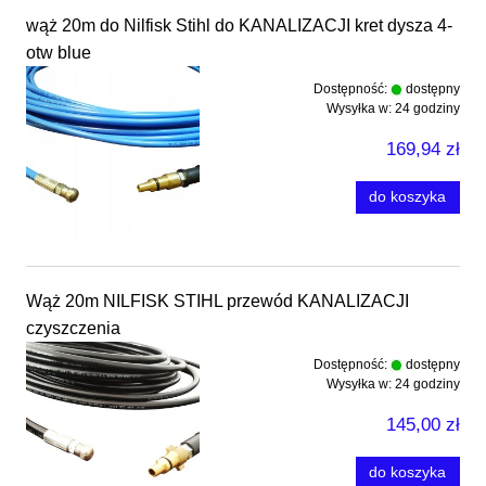
wąż 20m do Nilfisk Stihl do KANALIZACJI kret dysza 4-
otw blue
Dostępność:
dostępny
Wysyłka w:
24 godziny
169,94 zł
do koszyka
Wąż 20m NILFISK STIHL przewód KANALIZACJI
czyszczenia
Dostępność:
dostępny
Wysyłka w:
24 godziny
145,00 zł
do koszyka