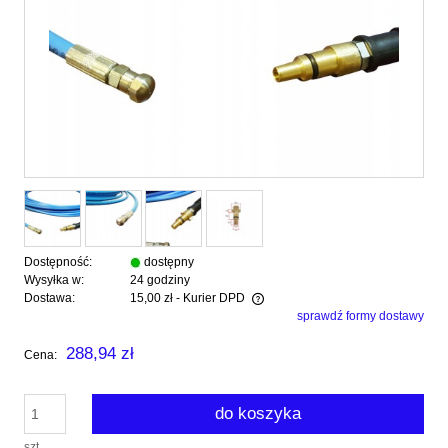
Dostępność:
dostępny
Wysyłka w:
24 godziny
Dostawa:
15,00 zł
- Kurier DPD
sprawdź formy dostawy
Cena nie zawiera ewentualnych kosztów płatności
288,94 zł
Cena:
do koszyka
szt.