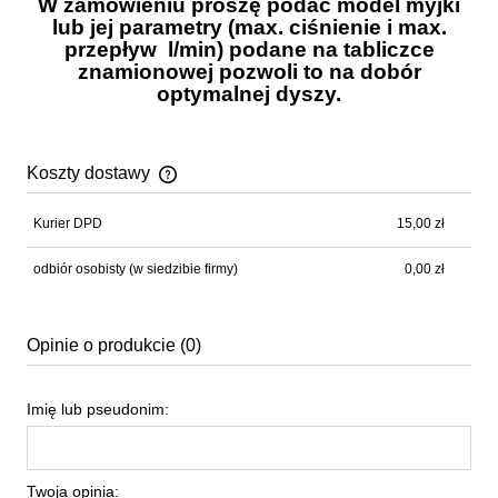
W zamówieniu proszę podać model myjki
lub jej parametry (max. ciśnienie i max.
przepływ l/min)
podane na tabliczce
znamionowej pozwoli to na dobór
optymalnej dyszy.
Koszty dostawy
Cena nie zawiera ewentualnych kosztów płatności
Kurier DPD
15,00 zł
odbiór osobisty
(w siedzibie firmy)
0,00 zł
Opinie o produkcie (0)
Imię lub pseudonim:
Twoja opinia: