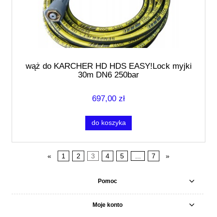
wąż do KARCHER HD HDS EASY!Lock myjki
30m DN6 250bar
697,00 zł
do koszyka
«
1
2
3
4
5
...
7
»
Pomoc
Moje konto