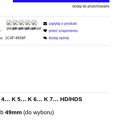
dodaj do przechowalni
zapytaj o produkt
-
poleć znajomemu
u:
1C4F-4658F
dodaj opinię
 4… K 5… K 6… K 7… HD/HDS
ub
49mm
(do wyboru)