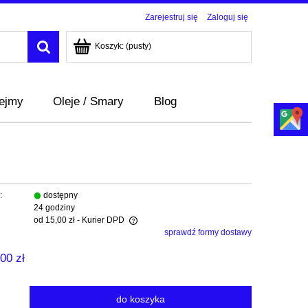
Zarejestruj się
Zaloguj się
Koszyk:
(pusty)
bejmy
Oleje / Smary
Blog
:
dostępny
24 godziny
od 15,00 zł
- Kurier DPD
sprawdź formy dostawy
wiera ewentualnych kosztów
00 zł
do koszyka