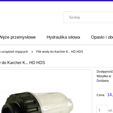
Węże przemysłowe
Hydraulika siłowa
Opaski i o
»
o urządzeń myjących
Filtr wody do Karcher K... HD HDS
dy do Karcher K... HD HDS
Dostępność
Wysyłka w:
Dostawa:
Cena nie za
14,
Cena:
płatności
szt.