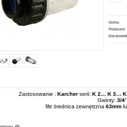
Ocena:
Producent:
Kod produkt
Zastosowanie :
Karcher
serii:
K 2… K 3… K
Gwinty:
3/4'
filtr średnica zewnętrzna
63mm
l
ostawy