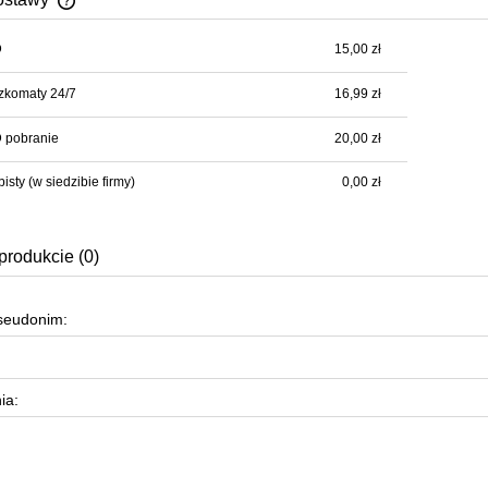
D
15,00 zł
Cena nie zawiera ewentualnych kosztów
płatności
zkomaty 24/7
16,99 zł
 pobranie
20,00 zł
bisty
(w siedzibie firmy)
0,00 zł
produkcie (0)
pseudonim:
ia: