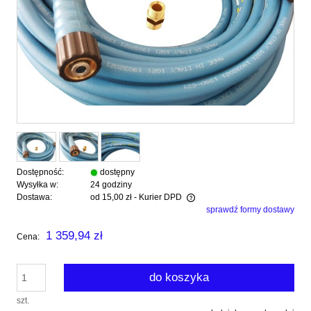
Dostępność:
dostępny
Wysyłka w:
24 godziny
Dostawa:
od 15,00 zł
- Kurier DPD
sprawdź formy dostawy
Cena nie zawiera ewentualnych kosztów płatności
1 359,94 zł
Cena:
do koszyka
szt.