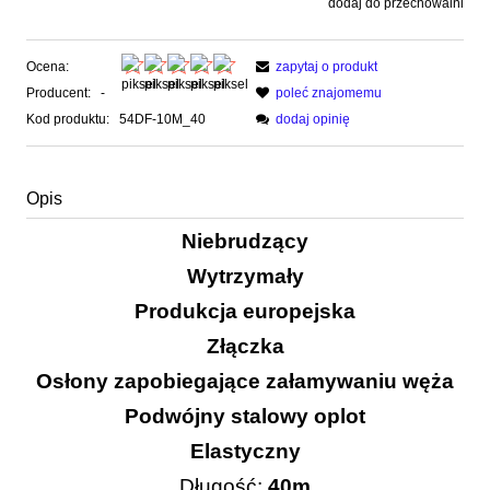
dodaj do przechowalni
Ocena:
zapytaj o produkt
Producent:
-
poleć znajomemu
Kod produktu:
54DF-10M_40
dodaj opinię
Opis
Niebrudzący
Wytrzymały
Produkcja europejska
Złączka
Osłony zapobiegające załamywaniu węża
Podwójny stalowy oplot
Elastyczny
Długość:
40m