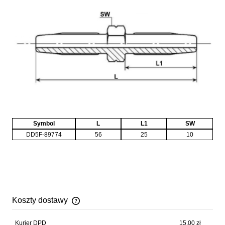
Symbol
L
L1
SW
DD5F-89774
56
25
10
Koszty dostawy
Cena nie zawiera ewentualnych kosztów płatności
Kurier DPD
15,00 zł