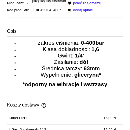
Producent:
-
poleć znajomemu
Kod produktu:
8E0F-631F4_400r
dodaj opinię
Opis
zakres ciśnienia:
0-400bar
Klasa dokładności:
1,6
Gwint:
1/4'
Zasilanie:
dół
Średnica tarczy:
63mm
Wypełnienie:
gliceryna*
*odporny na wibracje i wstrząsy
Koszty dostawy
Cena nie zawiera ewentualnych kosztów płatności
Kurier DPD
15,00 zł
InPost Paczkomaty 24/7
16,99 zł