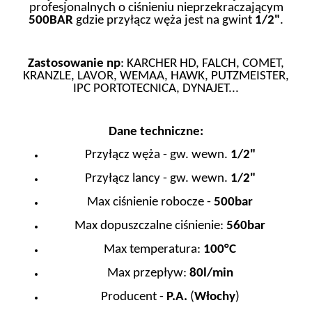
profesjonalnych o ciśnieniu nieprzekraczającym
500BAR
gdzie przyłącz węża jest na gwint
1/2"
.
Zastosowanie np
:
KARCHER HD, FALCH, COMET,
KRANZLE, LAVOR, WEMAA, HAWK, PUTZMEISTER,
IPC PORTOTECNICA, DYNAJET...
Dane techniczne:
Przyłącz węża - gw. wewn.
1/2"
Przyłącz lancy - gw. wewn.
1/2"
Max ciśnienie robocze -
500bar
Max dopuszczalne ciśnienie:
560bar
Max temperatura:
100°C
Max przepływ:
80l/min
Producent -
P.A.
(
Włochy
)