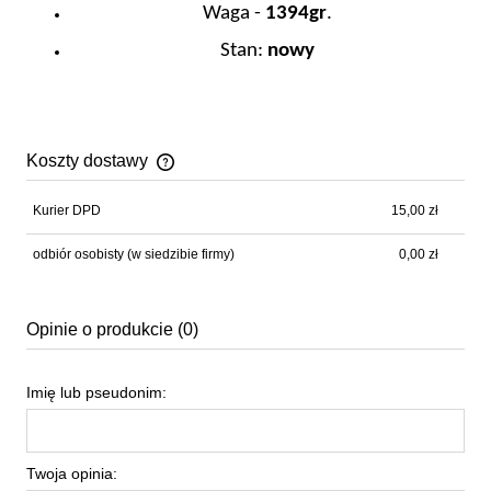
Waga -
1394gr
.
Stan:
nowy
Koszty dostawy
Cena nie zawiera ewentualnych kosztów płatności
Kurier DPD
15,00 zł
odbiór osobisty
(w siedzibie firmy)
0,00 zł
Opinie o produkcie (0)
Imię lub pseudonim:
Twoja opinia: