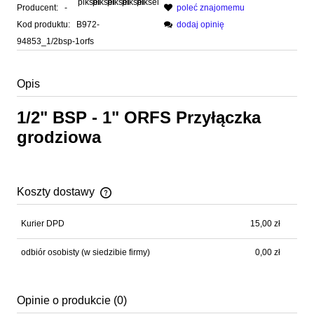
Producent:
-
poleć znajomemu
Kod produktu:
B972-
dodaj opinię
94853_1/2bsp-1orfs
Opis
1/2" BSP - 1" ORFS Przyłączka
grodziowa
Koszty dostawy
Cena nie zawiera ewentualnych kosztów płatności
Kurier DPD
15,00 zł
odbiór osobisty
(w siedzibie firmy)
0,00 zł
Opinie o produkcie (0)