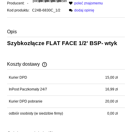
Producent:
-
poleć znajomemu
Kod produktu:
C24B-6830C_1/2
dodaj opinię
Opis
Szybkozłącze FLAT FACE 1/2' BSP- wtyk
Koszty dostawy
Cena nie zawiera ewentualnych kosztów płatności
Kurier DPD
15,00 zł
InPost Paczkomaty 24/7
16,99 zł
Kurier DPD pobranie
20,00 zł
odbiór osobisty
(w siedzibie firmy)
0,00 zł