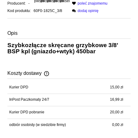
Producent:
-
poleć znajomemu
Kod produktu:
60F0-1825C_3/8
dodaj opinię
Opis
Szybkozłącze skręcane grzybkowe 3/8'
BSP kpl (gniazdo+wtyk) 450bar
Koszty dostawy
Cena nie zawiera ewentualnych kosztów płatności
Kurier DPD
15,00 zł
InPost Paczkomaty 24/7
16,99 zł
Kurier DPD pobranie
20,00 zł
odbiór osobisty
(w siedzibie firmy)
0,00 zł