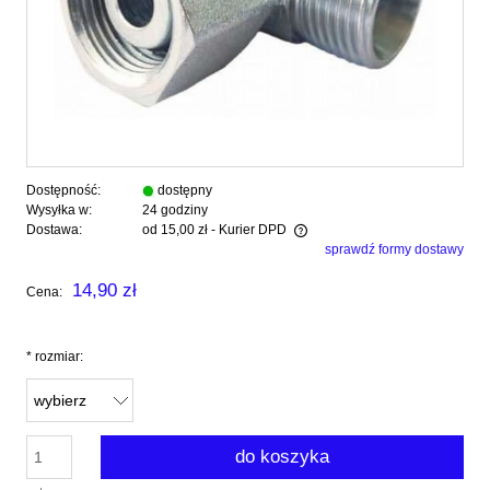
Dostępność:
dostępny
Wysyłka w:
24 godziny
Dostawa:
od 15,00 zł
- Kurier DPD
sprawdź formy dostawy
Cena nie zawiera ewentualnych kosztów płatności
14,90 zł
Cena:
*
rozmiar:
do koszyka