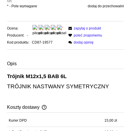
szt.
*
- Pole wymagane
dodaj do przechowalni
Ocena:
zapytaj o produkt
Producent:
-
poleć znajomemu
Kod produktu:
CD87-19577
dodaj opinię
Opis
Trójnik M12x1,5 BAB 6L
TRÓJNIK NASTWANY SYMETRYCZNY
Koszty dostawy
Cena nie zawiera ewentualnych kosztów płatności
Kurier DPD
15,00 zł