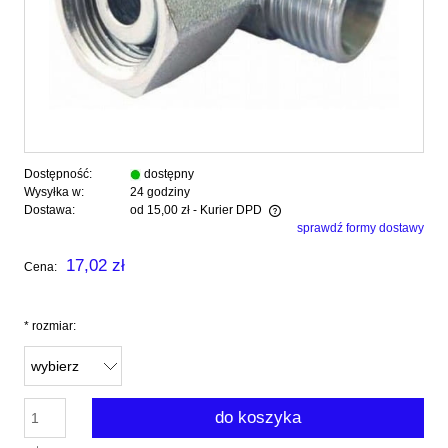
Dostępność:
dostępny
Wysyłka w:
24 godziny
Dostawa:
od 15,00 zł
- Kurier DPD
sprawdź formy dostawy
Cena nie zawiera ewentualnych kosztów płatności
17,02 zł
Cena:
*
rozmiar:
do koszyka