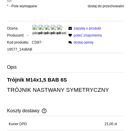
szt.
*
- Pole wymagane
dodaj do przechowalni
Ocena:
zapytaj o produkt
Producent:
-
poleć znajomemu
Kod produktu:
CD87-
dodaj opinię
19577_14sBAB
Opis
Trójnik M14x1,5 BAB 6S
TRÓJNIK NASTWANY SYMETRYCZNY
Koszty dostawy
Cena nie zawiera ewentualnych kosztów płatności
Kurier DPD
15,00 zł