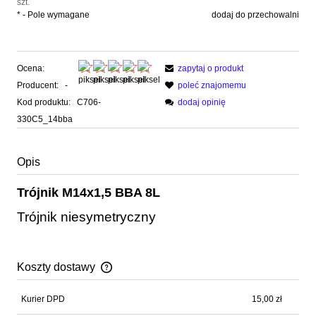
szt.
*
- Pole wymagane
dodaj do przechowalni
Ocena:
zapytaj o produkt
Producent:
-
poleć znajomemu
Kod produktu:
C706-
dodaj opinię
330C5_14bba
Opis
Trójnik M14x1,5 BBA 8L
Trójnik niesymetryczny
Koszty dostawy
Cena nie zawiera ewentualnych kosztów płatności
Kurier DPD
15,00 zł