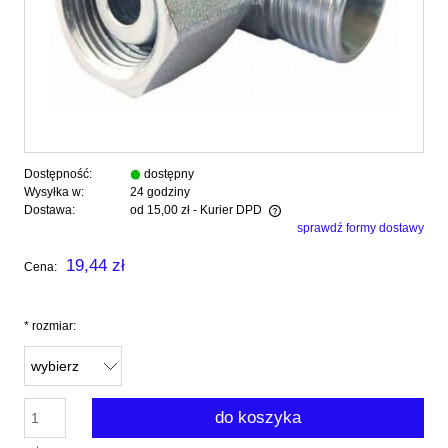
Dostępność:
dostępny
Wysyłka w:
24 godziny
Dostawa:
od 15,00 zł
- Kurier DPD
sprawdź formy dostawy
Cena nie zawiera ewentualnych kosztów płatności
19,44 zł
Cena:
*
rozmiar:
do koszyka