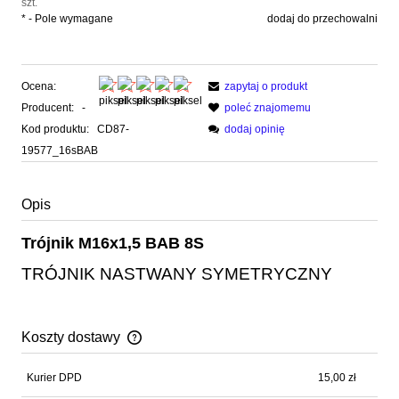
szt.
*
- Pole wymagane
dodaj do przechowalni
Ocena:
zapytaj o produkt
Producent:
-
poleć znajomemu
Kod produktu:
CD87-
dodaj opinię
19577_16sBAB
Opis
Trójnik M16x1,5 BAB 8S
TRÓJNIK NASTWANY SYMETRYCZNY
Koszty dostawy
Cena nie zawiera ewentualnych kosztów płatności
Kurier DPD
15,00 zł