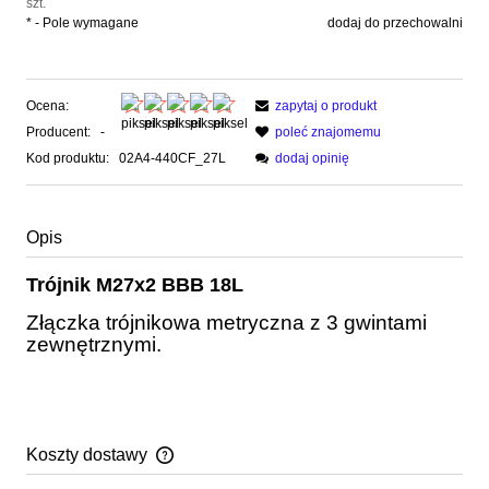
szt.
*
- Pole wymagane
dodaj do przechowalni
Ocena:
zapytaj o produkt
Producent:
-
poleć znajomemu
Kod produktu:
02A4-440CF_27L
dodaj opinię
Opis
Trójnik M27x2 BBB 18L
Złączka trójnikowa metryczna z 3 gwintami
zewnętrznymi.
Koszty dostawy
Cena nie zawiera ewentualnych kosztów płatności