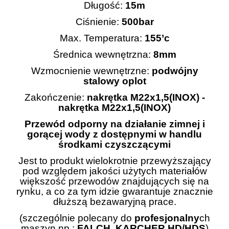
Długość:
15m
Ciśnienie:
500bar
Max. Temperatura:
155’c
Średnica wewnętrzna:
8mm
Wzmocnienie wewnętrzne:
podwójny
stalowy oplot
Zakończenie:
nakrętka M22x1,5(INOX) -
nakrętka M22x1,5(INOX)
Przewód odporny na działanie zimnej i
gorącej wody z dostępnymi w handlu
środkami czyszczącymi
Jest to produkt wielokrotnie przewyższający
pod względem jakości użytych materiałów
większość przewodów znajdujących się na
rynku, a co za tym idzie gwarantuje znacznie
dłuższą bezawaryjną prace.
(szczególnie polecany do
profesjonalny
ch
maszyn np.:
FALCH,
KARCHER
HD/HDS
)