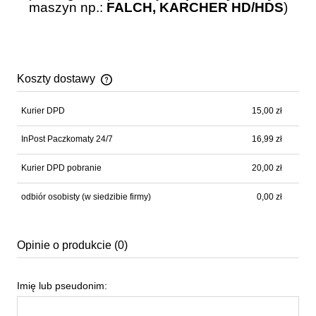
maszyn np.:
FALCH,
KARCHER
HD/HDS
)
Koszty dostawy
Cena nie zawiera ewentualnych kosztów płatności
Kurier DPD
15,00 zł
InPost Paczkomaty 24/7
16,99 zł
Kurier DPD pobranie
20,00 zł
odbiór osobisty
(w siedzibie firmy)
0,00 zł
Opinie o produkcie (0)
Imię lub pseudonim: