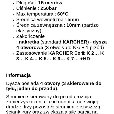
Długość :
15 metrów
Ciśnienie :
250bar
Max temperatura :
60°C
Średnica wewnętrzna :
5mm
Średnica zewnętrzna :
10mm
(bardzo
elastyczny)
Zakończenie
:
nakrętka
(standard
KARCHER
) -
dysza
4 otworowa
(3 otwory do tyłu + 1 przód)
Zastosowanie
KARCHER
Serii:
K 2… K
3… K 4… K 5… K 6… K 7… +HD
Informacja
Dysza posiada
4 otwory
(
3 skierowane do
tyłu, jeden do przodu
).
Strumień skierowany do przodu rozbija
zanieczyszczenia jakie napotka na swojej
drodze, trzy pozostałe strumienie czyszczą
ścianki rury oraz zwiększają siłę parcia na