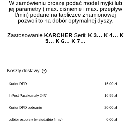
W zamówieniu proszę podać model myjki lub
jej parametry ( max. ciśnienie i max. przepływ
l/min) podane na tabliczce znamionowej
pozwoli to na dobór optymalnej dyszy.
Zastosowanie
KARCHER
Serii:
K 3… K 4… K
5… K 6… K 7…
Koszty dostawy
Cena nie zawiera ewentualnych kosztów płatności
Kurier DPD
15,00 zł
InPost Paczkomaty 24/7
16,99 zł
Kurier DPD pobranie
20,00 zł
odbiór osobisty
(w siedzibie firmy)
0,00 zł