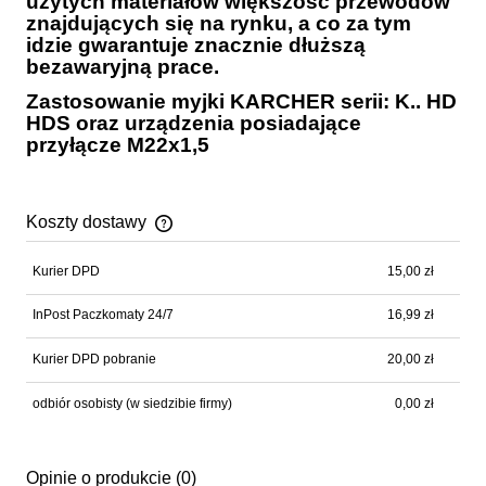
użytych materiałów większość przewodów
znajdujących się na rynku, a co za tym
idzie gwarantuje znacznie dłuższą
bezawaryjną prace.
Zastosowanie myjki KARCHER serii: K.. HD
HDS oraz urządzenia posiadające
przyłącze M22x1,5
Koszty dostawy
Cena nie zawiera ewentualnych kosztów płatności
Kurier DPD
15,00 zł
InPost Paczkomaty 24/7
16,99 zł
Kurier DPD pobranie
20,00 zł
odbiór osobisty
(w siedzibie firmy)
0,00 zł
Opinie o produkcie (0)