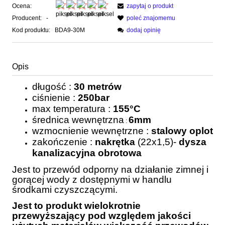
Ocena:
zapytaj o produkt
Producent:
-
poleć znajomemu
Kod produktu:
BDA9-30M
dodaj opinię
Opis
długość :
30
metrów
ciśnienie :
250bar
max temperatura :
155°C
średnica wewnętrzna
6mm
:
wzmocnienie wewnętrzne :
stalowy oplot
zakończenie :
nakrętka
(22x1,5)-
dysza
kanalizacyjna obrotowa
Jest to przewód odporny na działanie zimnej i
gorącej wody z dostępnymi w handlu
środkami czyszczącymi.
Jest to produkt wielokrotnie
przewyższający pod względem jakości