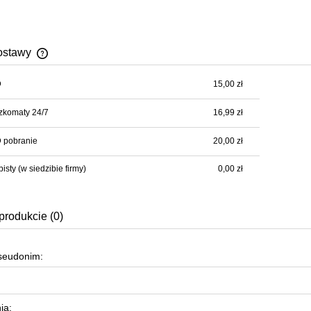
ostawy
D
15,00 zł
Cena nie zawiera ewentualnych kosztów
płatności
zkomaty 24/7
16,99 zł
 pobranie
20,00 zł
bisty
(w siedzibie firmy)
0,00 zł
produkcie (0)
pseudonim:
ia: