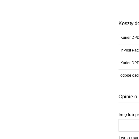
Koszty d
Kurier DP
InPost Pac
Kurier DPD
odbiór oso
Opinie o 
Imię lub 
Twoja opin