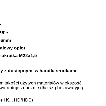
r
55'c
:
6mm
talowy oplot
 nakrętka M22x1,5
dy z dostępnymi w handlu środkami
em jakości użytych materiałów większość
gwarantuje znacznie dłuższą bezawaryjną
i K...
HD/HDS)