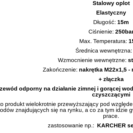
Stalowy oplot
Elastyczny
Długość:
15m
Ciśnienie:
250ba
Max. Temperatura:
1
Średnica wewnętrzna
Wzmocnienie wewnętrzne:
s
Zakończenie:
nakrętka M22x1,5 -
+ złączka
zewód odporny na działanie zimnej i gorącej wo
czyszczącymi
 to produkt wielokrotnie przewyższający pod względ
odów znajdujących się na rynku, a co za tym idzie 
prace.
zastosowanie np.:
KARCHER seri