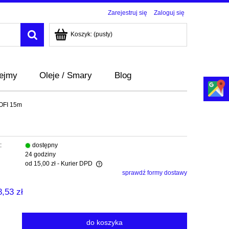
Zarejestruj się
Zaloguj się
Koszyk:
(pusty)
bejmy
Oleje / Smary
Blog
OFI 15m
:
dostępny
24 godziny
od 15,00 zł
- Kurier DPD
sprawdź formy dostawy
wiera ewentualnych kosztów
8,53 zł
do koszyka