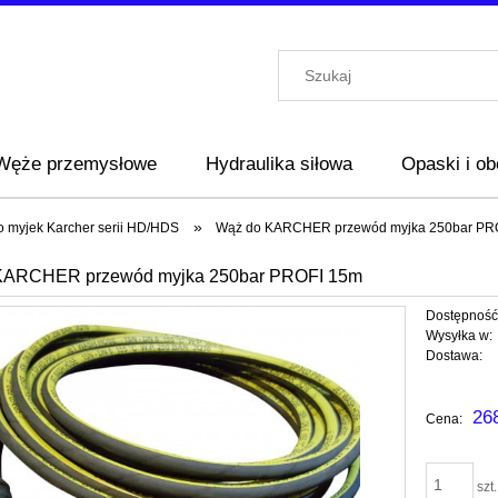
Węże przemysłowe
Hydraulika siłowa
Opaski i o
»
 myjek Karcher serii HD/HDS
Wąż do KARCHER przewód myjka 250bar PR
KARCHER przewód myjka 250bar PROFI 15m
Dostępność
Wysyłka w:
Dostawa:
Cena nie za
26
Cena:
płatności
szt.