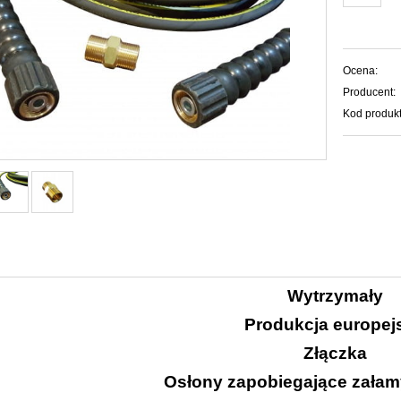
Ocena:
Producent:
Kod produkt
Wytrzymały
Produkcja europej
Złączka
Osłony zapobiegające zała