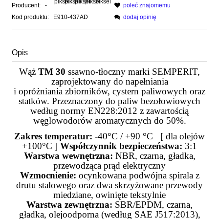
Producent:
-
poleć znajomemu
Kod produktu:
E910-437AD
dodaj opinię
Opis
Wąż
TM 30
ssawno-tłoczny marki SEMPERIT,
zaprojektowany do napełniania
i opróżniania zbiorników, cystern paliwowych oraz
statków. Przeznaczony do paliw bezołowiowych
według normy EN228:2012 z zawartością
węglowodorów aromatycznych do 50%.
Zakres temperatur:
-40°C / +90 °C [ dla olejów
+100°C ]
Współczynnik bezpieczeństwa:
3:1
Warstwa wewnętrzna:
NBR, czarna, gładka,
przewodząca prąd elektryczny
Wzmocnienie:
ocynkowana podwójna spirala z
drutu stalowego oraz dwa skrzyżowane przewody
miedziane,
owinięte tekstylnie
Warstwa zewnętrzna:
SBR/EPDM, czarna,
gładka, olejoodporna (według SAE J517:2013),