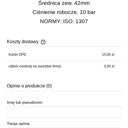
Średnica zew. 42mm
Ciśnienie robocze. 10 bar
NORMY: ISO: 1307
Koszty dostawy
Cena nie zawiera ewentualnych kosztów płatności
Kurier DPD
15,00 zł
odbiór osobisty
(w siedzibie firmy)
0,00 zł
Opinie o produkcie (0)
Imię lub pseudonim:
Twoja opinia: