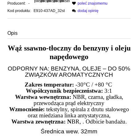
Producent:
-
poleć znajomemu
Kod produktu:
E910-437AD_32st
dodaj opinię
Opis
Wąż ssawno-tłoczny do benzyny i oleju
napędowego
ODPORNY NA: BENZYNA, OLEJE – DO 50%
ZWIĄZKÓW AROMATYCZNYCH
Zakres temperatur:
-30°C / +80 °C
Współczynnik bezpieczeństwa:
3:1
Warstwa wewnętrzna:
NBR, czarna, gładka,
przewodząca prąd elektryczny
Wzmocnienie:
tekstylny, spirala z drutu stalowego
oraz miedziana linka antystatyczna,
Warstwa zewnętrzna: N
BR, . Odbicie bandażu.
Średnica wew. 32mm