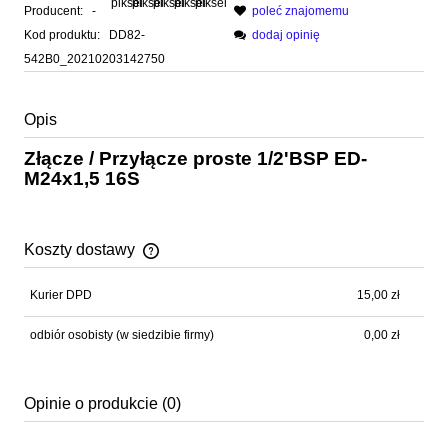
Producent:
-
poleć znajomemu
Kod produktu:
DD82-
dodaj opinię
542B0_20210203142750
Opis
Złącze / Przyłącze proste 1/2'BSP ED-
M24x1,5 16S
Koszty dostawy
Cena nie zawiera ewentualnych kosztów płatności
Kurier DPD
15,00 zł
odbiór osobisty
(w siedzibie firmy)
0,00 zł
Opinie o produkcie (0)