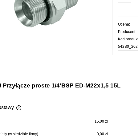
Ocena:
Producent:
Kod produkt
542B0_202
 / Przyłącze proste 1/4'BSP ED-M22x1,5 15L
ostawy
D
15,00 zł
Cena nie zawiera ewentualnych kosztów
płatności
bisty
(w siedzibie firmy)
0,00 zł