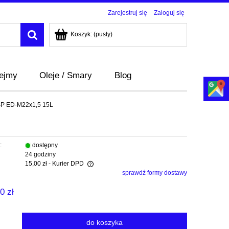
Zarejestruj się
Zaloguj się
Koszyk:
(pusty)
bejmy
Oleje / Smary
Blog
BSP ED-M22x1,5 15L
:
dostępny
24 godziny
15,00 zł
- Kurier DPD
sprawdź formy dostawy
era ewentualnych kosztów
0 zł
do koszyka