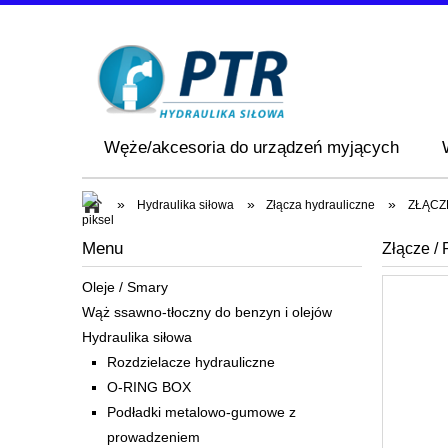
Węże/akcesoria do urządzeń myjących
»
»
»
Hydraulika siłowa
Złącza hydrauliczne
ZŁĄCZ
Menu
Złącze /
Oleje / Smary
Wąż ssawno-tłoczny do benzyn i olejów
Hydraulika siłowa
Rozdzielacze hydrauliczne
O-RING BOX
Podładki metalowo-gumowe z
prowadzeniem