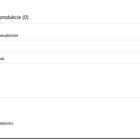
produkcie (0)
pseudonim:
ia: