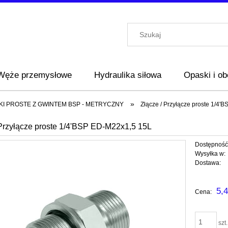
Węże przemysłowe
Hydraulika siłowa
Opaski i o
»
KI PROSTE Z GWINTEM BSP - METRYCZNY
Złącze / Przyłącze proste 1/4'
 Przyłącze proste 1/4'BSP ED-M22x1,5 15L
Dostępność
Wysyłka w:
Dostawa:
Cena nie zawi
5,4
Cena:
płatności
szt.