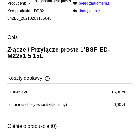
Producent:
-
poleć znajomemu
Kod produktu:
DD82-
dodaj opinię
542B0_20210203165648
Opis
Złącze / Przyłącze proste 1'BSP ED-
M22x1,5 15L
Koszty dostawy
Cena nie zawiera ewentualnych kosztów płatności
Kurier DPD
15,00 zł
odbiór osobisty
(w siedzibie firmy)
0,00 zł
Opinie o produkcie (0)