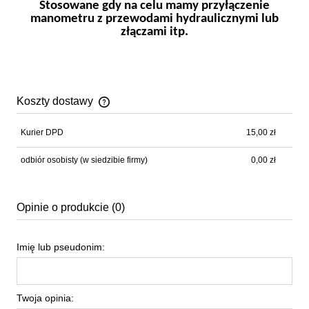
Stosowane gdy na celu mamy przyłączenie
manometru z przewodami hydraulicznymi lub
złączami itp.
Koszty dostawy
Cena nie zawiera ewentualnych kosztów płatności
Kurier DPD
15,00 zł
odbiór osobisty
(w siedzibie firmy)
0,00 zł
Opinie o produkcie (0)
Imię lub pseudonim:
Twoja opinia: