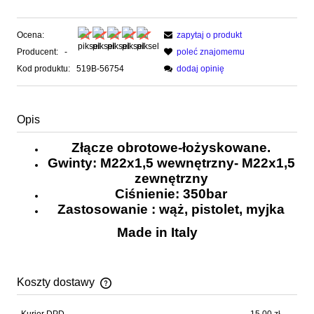
Ocena:
zapytaj o produkt
Producent:
-
poleć znajomemu
Kod produktu:
519B-56754
dodaj opinię
Opis
Złącze obrotowe-łożyskowane.
Gwinty: M22x1,5 wewnętrzny- M22x1,5
zewnętrzny
Ciśnienie: 350bar
Zastosowanie : wąż, pistolet, myjka
Made in Italy
Koszty dostawy
Cena nie zawiera ewentualnych kosztów płatności
Kurier DPD
15,00 zł