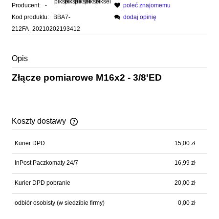
Producent:
-
poleć znajomemu
Kod produktu:
BBA7-
dodaj opinię
212FA_20210202193412
Opis
Złącze pomiarowe M16x2 - 3/8'ED
Koszty dostawy
Cena nie zawiera ewentualnych kosztów płatności
Kurier DPD
15,00 zł
InPost Paczkomaty 24/7
16,99 zł
Kurier DPD pobranie
20,00 zł
odbiór osobisty
(w siedzibie firmy)
0,00 zł