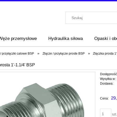
Węże przemysłowe
Hydraulika siłowa
Opaski i o
»
»
 / przyłączki calowe BSP
Złącze / przyłącze proste BSP
Złączka prosta 1'
rosta 1'-1.1/4' BSP
Dostępność
Wysyłka w:
Dostawa:
Cena nie zawi
29,
Cena:
płatności
szt.