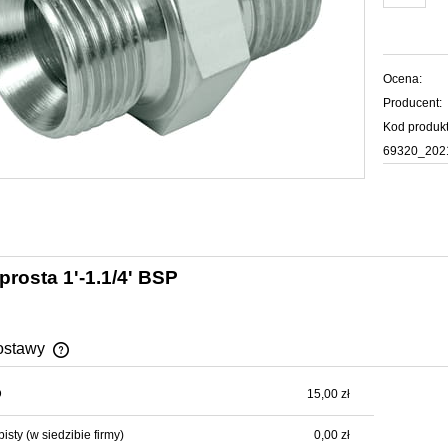
Ocena:
Producent:
Kod produkt
69320_202
prosta 1'-1.1/4' BSP
ostawy
D
15,00 zł
Cena nie zawiera ewentualnych kosztów
płatności
bisty
(w siedzibie firmy)
0,00 zł