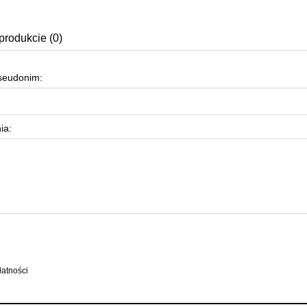
produkcie (0)
pseudonim:
ia: