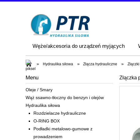
Węże/akcesoria do urządzeń myjących
»
»
»
Hydraulika siłowa
Złącza hydrauliczne
Złączki
Menu
Złączka p
Oleje / Smary
Wąż ssawno-tłoczny do benzyn i olejów
Hydraulika siłowa
Rozdzielacze hydrauliczne
O-RING BOX
Podładki metalowo-gumowe z
prowadzeniem