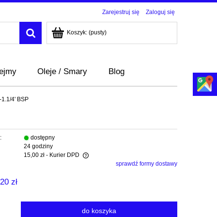
Zarejestruj się
Zaloguj się
Koszyk:
(pusty)
bejmy
Oleje / Smary
Blog
-1.1/4' BSP
:
dostępny
24 godziny
15,00 zł
- Kurier DPD
sprawdź formy dostawy
era ewentualnych kosztów
20 zł
do koszyka