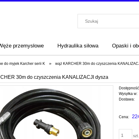
Węże przemysłowe
Hydraulika siłowa
Opaski i o
»
ne do myjek Karcher serii K
wąż KARCHER 30m do czyszczenia KANALIZACJ
CHER 30m do czyszczenia KANALIZACJI dysza
Dostępność
Wysyłka w:
Dostawa:
Cena nie za
22
Cena:
płatności
szt.