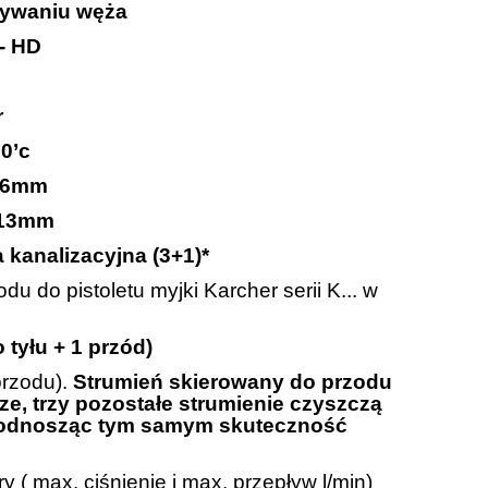
mywaniu węża
- HD
r
0’c
6mm
13mm
 kanalizacyjna (3+1)*
u do pistoletu myjki Karcher serii K... w
 tyłu + 1 przód)
przodu).
Strumień skierowany do przodu
ze, trzy pozostałe strumienie czyszczą
d podnosząc tym samym skuteczność
 ( max. ciśnienie i max. przepływ l/min)