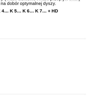
 na dobór optymalnej dyszy.
K 4…
K 5… K 6… K 7… + HD