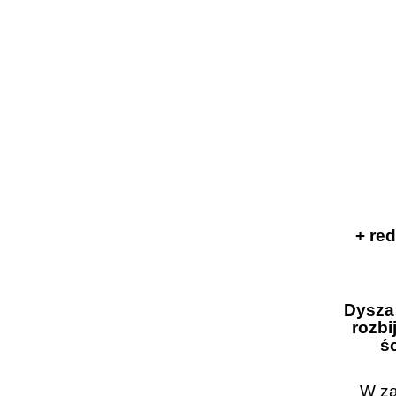
+ re
Dysza
rozbi
ś
W za