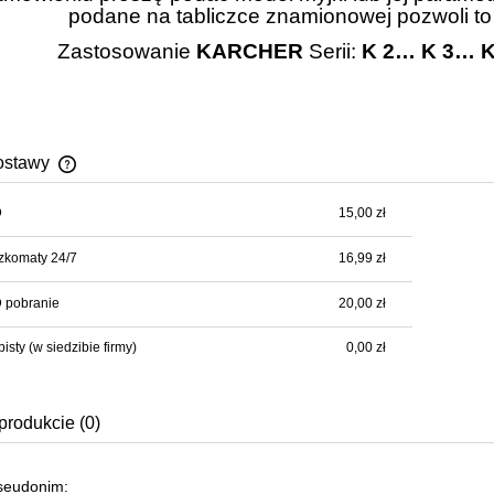
podane na tabliczce znamionowej pozwoli to
Zastosowanie
KARCHER
Serii:
K 2…
K 3…
ostawy
D
15,00 zł
Cena nie zawiera ewentualnych kosztów
płatności
zkomaty 24/7
16,99 zł
 pobranie
20,00 zł
bisty
(w siedzibie firmy)
0,00 zł
produkcie (0)
pseudonim: