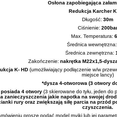
Osłona zapobiegająca zała
Redukcja Karcher K
Długość:
30m
Ciśnienie:
200ba
Max. Temperatura:
6
Średnica wewnętrzna:
Średnica zewnętrzna:
Zakończenie:
nakrętka M22x1,5-dysza
dukcja K- HD
(umożliwiający podłączenie w/w przewod
miejsce lancy)
*dysza 4-otworowa (3 otwory do
 posiada 4 otwory
(3 skierowane do tyłu, jeden do 
ja zanieczyszczenia jakie napotka na swojej drod
cianki rury oraz zwiększają siłę parcia na przó
czyszczenia.
mówieniu proszę podać model myjki lub jej parametry