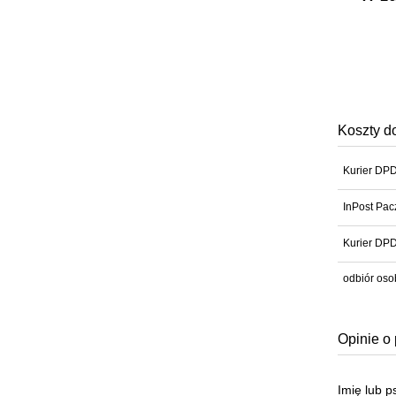
Koszty d
Kurier DP
InPost Pac
Kurier DPD
odbiór oso
Opinie o 
Imię lub 