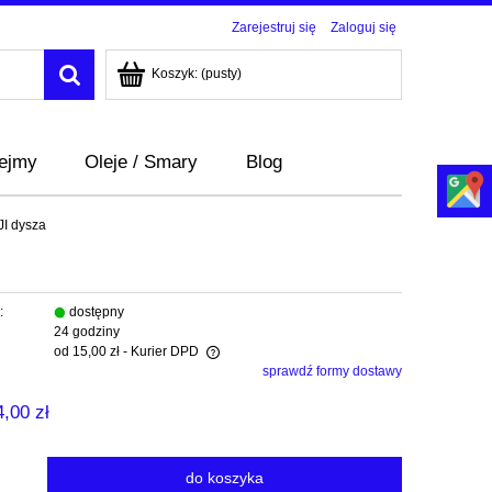
Zarejestruj się
Zaloguj się
Koszyk:
(pusty)
bejmy
Oleje / Smary
Blog
I dysza
:
dostępny
24 godziny
od 15,00 zł
- Kurier DPD
sprawdź formy dostawy
wiera ewentualnych kosztów
4,00 zł
do koszyka