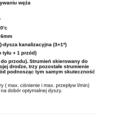
mywaniu węża
r
0’c
:
6mm
)-dysza kanalizacyjna (3+1*)
 tyłu + 1 przód)
n do przodu). Strumień skierowany do
jej drodze, trzy pozostałe strumienie
 przód podnosząc tym samym skuteczność
 ( max. ciśnienie i max. przepływ l/min)
 na dobór optymalnej dyszy.