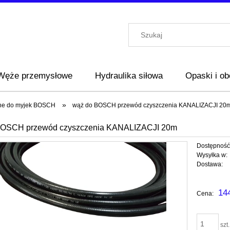
Węże przemysłowe
Hydraulika siłowa
Opaski i o
»
jne do myjek BOSCH
wąż do BOSCH przewód czyszczenia KANALIZACJI 20
BOSCH przewód czyszczenia KANALIZACJI 20m
Dostępność
Wysyłka w:
Dostawa:
Cena nie zawi
14
Cena:
płatności
szt.