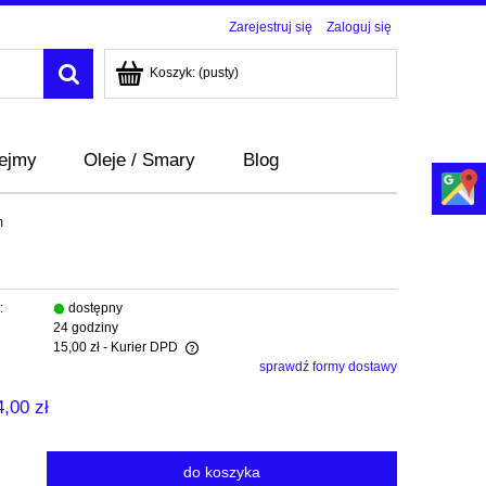
Zarejestruj się
Zaloguj się
Koszyk:
(pusty)
bejmy
Oleje / Smary
Blog
m
:
dostępny
24 godziny
15,00 zł
- Kurier DPD
sprawdź formy dostawy
era ewentualnych kosztów
4,00 zł
do koszyka