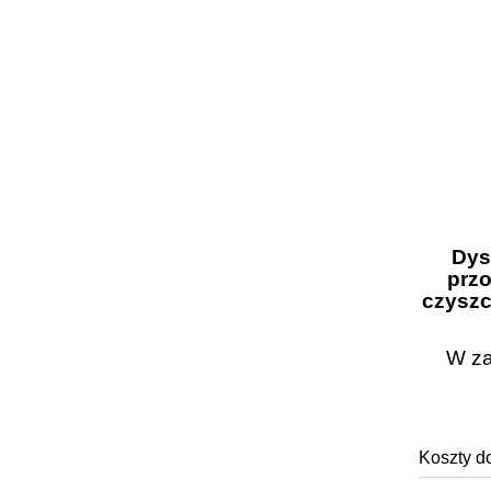
Dys
przo
czyszc
W za
Koszty d