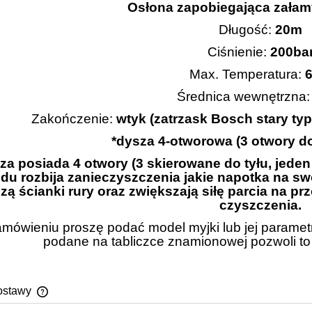
Osłona zapobiegająca zała
Długość:
20m
Ciśnienie:
200ba
Max. Temperatura:
6
Średnica wewnętrzna
Zakończenie:
wtyk (zatrzask Bosch stary typ
*dysza 4-otworowa (3 otwory do
za posiada 4 otwory (3 skierowane do tyłu, jede
du rozbija zanieczyszczenia jakie napotka na swo
zą ścianki rury oraz zwiększają siłę parcia na
czyszczenia.
mówieniu proszę podać model myjki lub jej parametry
podane na tabliczce znamionowej pozwoli to
ostawy