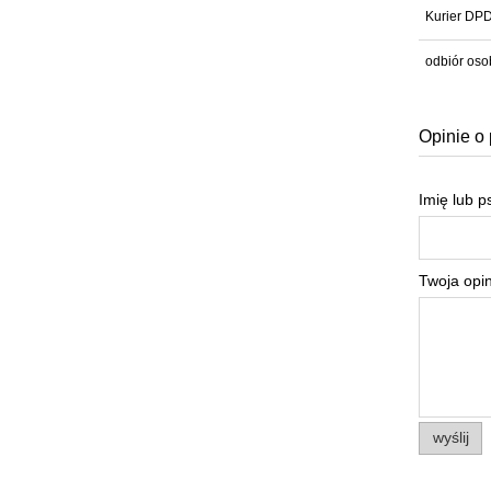
Kurier DP
odbiór oso
Opinie o 
Imię lub 
Twoja opin
wyślij