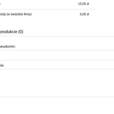
D
15,00 zł
Cena nie zawiera ewentualnych kosztów
płatności
bisty
(w siedzibie firmy)
0,00 zł
produkcie (0)
pseudonim:
ia: