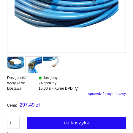
Dostępność:
dostępny
Wysyłka w:
24 godziny
Dostawa:
15,00 zł
- Kurier DPD
sprawdź formy dostawy
Cena nie zawiera ewentualnych kosztów płatności
297,49 zł
Cena:
do koszyka
szt.