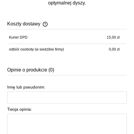
optymalnej dyszy.
Koszty dostawy
Cena nie zawiera ewentualnych kosztów płatności
Kurier DPD
15,00 zł
odbiór osobisty
(w siedzibie firmy)
0,00 zł
Opinie o produkcie (0)
Imię lub pseudonim:
Twoja opinia: