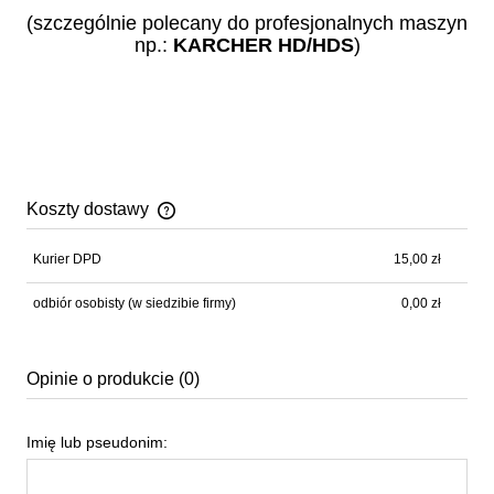
(szczególnie polecany do profesjonalnych maszyn
np.:
KARCHER
HD/HDS
)
Koszty dostawy
Cena nie zawiera ewentualnych kosztów płatności
Kurier DPD
15,00 zł
odbiór osobisty
(w siedzibie firmy)
0,00 zł
Opinie o produkcie (0)
Imię lub pseudonim: