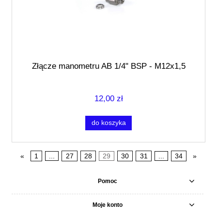
Złącze manometru AB 1/4" BSP - M12x1,5
12,00 zł
do koszyka
«
1
...
27
28
29
30
31
...
34
»
Pomoc
Moje konto