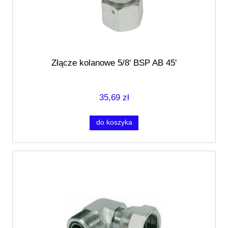
Złącze kolanowe 5/8' BSP AB 45'
35,69 zł
do koszyka