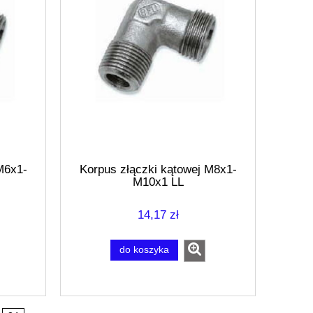
M6x1-
Korpus złączki kątowej M8x1-
M10x1 LL
14,17 zł
do koszyka