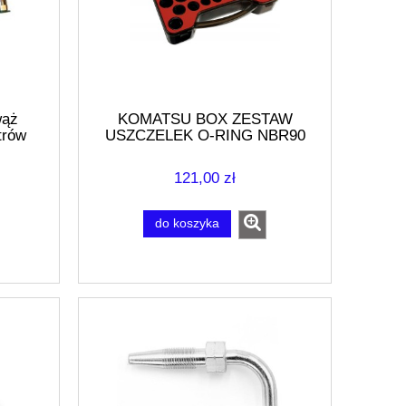
wąż
KOMATSU BOX ZESTAW
trów
USZCZELEK O-RING NBR90
735szt
121,00 zł
do koszyka