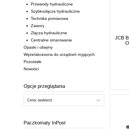
Przewody hydrauliczne
Szybkozłącza hydrauliczne
Technika pomiarowa
Zawory
Złącza hydrauliczne
JCB 
Centralne smarowanie
O
Opaski i obejmy
Węże/akcesoria do urządzeń myjących
Pozostałe
Nowości
Opcje przeglądania
Cena: (wybierz)
Paczkomaty InPost