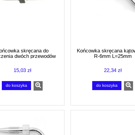
ońcowka skręcana do
Końcowka skręcana kąto
czenia dwóch przewodów
R-6mm L=25mm
15,03 zł
22,34 zł
do koszyka
do koszyka