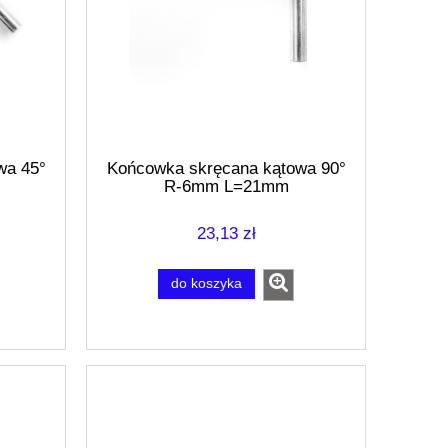
wa 45°
Końcowka skręcana kątowa 90°
R-6mm L=21mm
23,13 zł
do koszyka