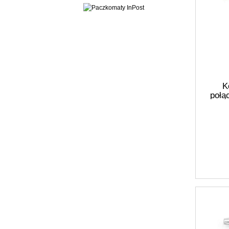
K
połą