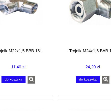
ójnik M22x1,5 BBB 15L
Trójnik M24x1,5 BAB 
11,40 zł
24,20 zł
do koszyka
do koszyka