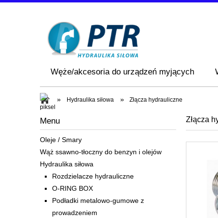
Węże/akcesoria do urządzeń myjących
»
»
Hydraulika siłowa
Złącza hydrauliczne
Złącza h
Menu
Oleje / Smary
Wąż ssawno-tłoczny do benzyn i olejów
Hydraulika siłowa
Rozdzielacze hydrauliczne
O-RING BOX
Podładki metalowo-gumowe z
prowadzeniem