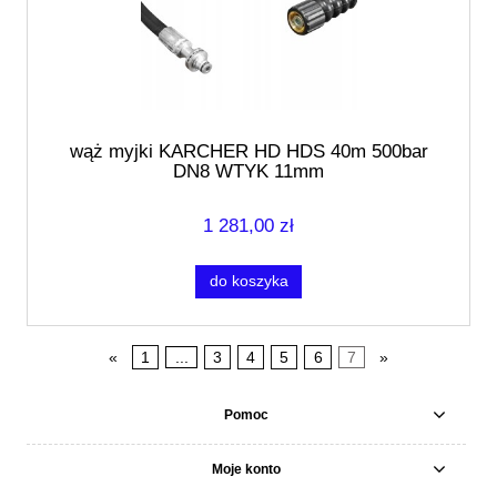
wąż myjki KARCHER HD HDS 40m 500bar
DN8 WTYK 11mm
1 281,00 zł
do koszyka
«
1
...
3
4
5
6
7
»
Pomoc
Moje konto