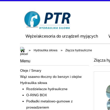
Węże/akcesoria do urządzeń myjących
»
»
Hydraulika siłowa
Złącza hydrauliczne
Złącza h
Menu
Oleje / Smary
Wąż ssawno-tłoczny do benzyn i olejów
Hydraulika siłowa
Rozdzielacze hydrauliczne
O-RING BOX
Podładki metalowo-gumowe z
prowadzeniem