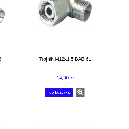
B
Trójnik M12x1,5 BAB 6L
14,90 zł
do koszyka